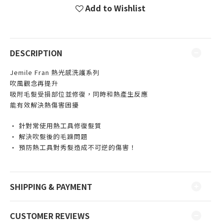
Add to Wishlist
DESCRIPTION
Jemile Fran 熱光感洗護系列
吹風觀念再提升
吸附毛髮受損部位並修復，同時和熱產生反應
能有效解決熱傷害困擾
•
針對常使用熱工具修復髮質
• 解決吹髮後的毛躁問題
• 預防熱工具對秀髮造成不可逆的傷害！
SHIPPING & PAYMENT
CUSTOMER REVIEWS