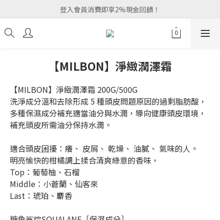
登入會員消費即享2%現金回饋！
【MILBON】淨緻潤澤霜
【MILBON】淨緻潤澤霜 200G/500G
洗淨成分溫和去除形成 5 種頭皮問題原因的過剩脂肪酸，
多種保濕成分補充適當油分與水潤，導向健康頭皮環境，
補充頭皮所需油分保持水潤。
適合頭皮困擾：癢、 皮屑、 乾燥、 油膩、 氣味的人。
明亮愉快的柑橘調上揉合清爽綠意的香味，
Top：葡萄柚、石榴
Middle：小蒼蘭、仙客來
Last：琥珀、麝香
糖角鯊烷SQUALANE［保濕成分］