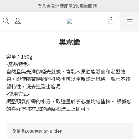
登入會員消費即享2%現金回饋！
黑霧蠟
容量：150g
-產品特色-
自然且無光澤的啞光髮蠟，含乳木果油能滋養和定型效
果，即使隨著時間的推移也可以重新設計風格，親水不殘
留特性，洗去造型也容易。
-使用方式-
調整頭髮所需的水分，取適量於掌心並均勻塗抹。 根據您
的喜好塗抹在您的頭髮和造型上即可。
全館滿1000免運 on order