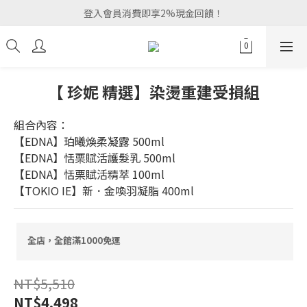
登入會員消費即享2%現金回饋！
【 珍妮 精選】染燙重建受損組
組合內容：
【EDNA】珀曦煥柔凝露 500ml
【EDNA】恬栗賦活護髮乳 500ml
【EDNA】恬栗賦活精萃 100ml
【TOKIO IE】新．金喚羽凝脂 400ml
全店，全館滿1000免運
NT$5,510
NT$4,498