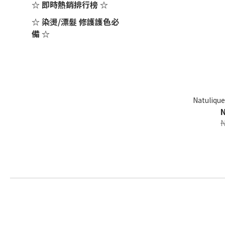
☆ 即時熱銷排行榜 ☆
☆ 染燙/漂髮 修護護色必
備 ☆
Natuliq