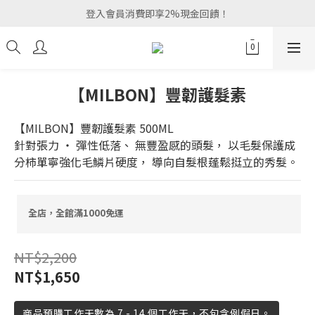
登入會員消費即享2%現金回饋！
【MILBON】豐韌護髮素
【MILBON】豐韌護髮素 500ML
針對張力 ‧ 彈性低落、 無豐盈感的頭髮， 以毛髮保護成
分柿單寧強化毛鱗片硬度， 導向自髮根蓬鬆挺立的秀髮。
全店，全館滿1000免運
NT$2,200
NT$1,650
商品預購工作天數為 7 - 14 個工作天，不包含例假日。