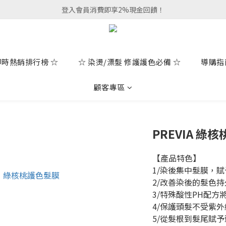
登入會員消費即享2%現金回饋！
即時熱銷排行榜 ☆
☆ 染燙/漂髮 修護護色必備 ☆
導購指
顧客專區
PREVIA 綠
【產品特色】
1/染後集中髮膜，
2/改善染後的髮色持
3/特殊酸性PH配
4/保護頭髮不受紫
5/從髮根到髮尾賦