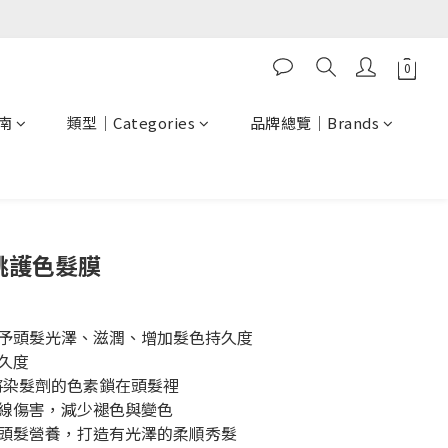
南
類型｜Categories
品牌總覽｜Brands
立即購買
核桃護色髮膜
賦予頭髮光澤、滋潤、增加髮色持久度
久度
方將染髮劑的色素鎖在頭髮裡
外線傷害，減少褪色與變色
予頭髮營養，打造有光澤的柔順秀髮