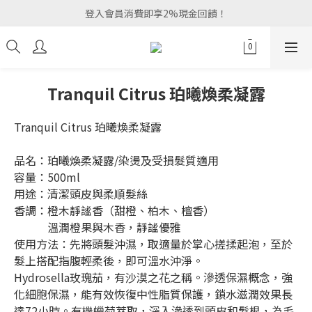
登入會員消費即享2%現金回饋！
Tranquil Citrus 珀曦煥柔凝露
Tranquil Citrus 珀曦煥柔凝露
品名：珀曦煥柔凝露/染燙及受損髮質適用
容量：500ml
用途：清潔頭皮與柔順髮絲
香調：橙木靜謐香（甜橙、柏木、檀香）
            溫潤橙果與木香，靜謐優雅
使用方法：先將頭髮沖濕，取適量於掌心搓揉起泡，至於
髮上搭配指腹輕柔後，即可溫水沖淨。
Hydrosella玫瑰茄，有沙漠之花之稱。滲透保濕概念，強
化細胞保濕，能有效恢復中性脂質保護，鎖水滋潤效果長
達72小時。有機蠟菊萃取，深入滲透到頭皮和髮根，為毛