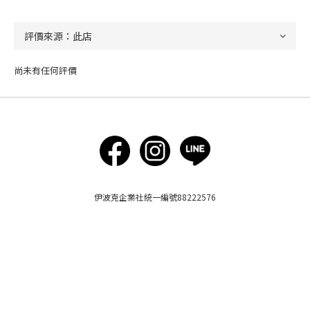
尚未有任何評價
立即購買
伊波克企業社統一編號88222576
台北市中正區杭州南路1段23號8樓-6|客服專線：（02）2559-5255
服務時間：週一～週五 10:00- 17:00
（不包含國定假日及例假日）