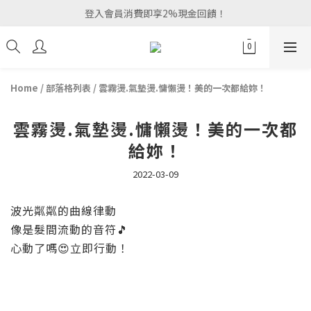
登入會員消費即享2%現金回饋！
Home
/
部落格列表
/
雲霧燙.氣墊燙.慵懶燙！美的一次都給妳！
雲霧燙.氣墊燙.慵懶燙！美的一次都
給妳！
2022-03-09
波光粼粼的曲線律動
像是髮間流動的音符🎵
心動了嗎😍立即行動！