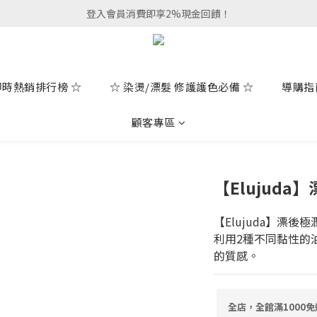
登入會員消費即享2%現金回饋！
即時熱銷排行榜 ☆
☆ 染燙/漂髮 修護護色必備 ☆
導購指
顧客專區
【Elujuda
【Elujuda】漂後極
利用2種不同黏性的
的質感。
全店，全館滿1000免