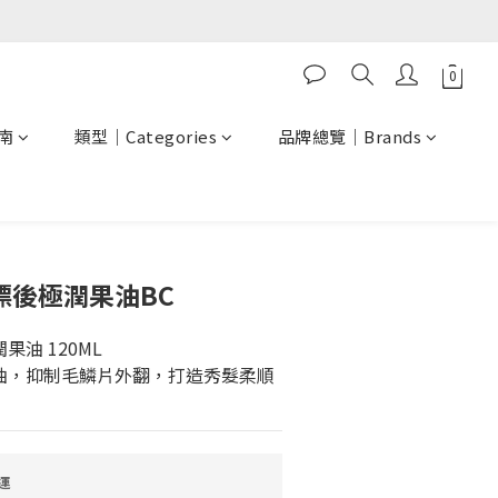
南
類型｜Categories
品牌總覽｜Brands
立即購買
】漂後極潤果油BC
潤果油 120ML
油，抑制毛鱗片外翻，打造秀髮柔順
運