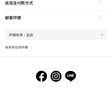
送貨及付款方式
顧客評價
尚未有任何評價
立即購買
伊波克企業社統一編號88222576
台北市中正區杭州南路1段23號8樓-6|客服專線：（02）2559-5255
服務時間：週一～週五 10:00- 17:00