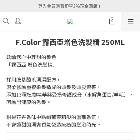
登入會員消費即享2%現金回饋！
F.Color 露西亞增色洗髮精 250ML
延續您心中理想的髮色
「露西亞 增色洗髮精」
採用胺基酸系清潔配方，
溫柔修護重複染髮造成的頭髮及頭皮傷害，
添加13種植物精華與受損修護成分（水解角蛋白/羊毛），
呵護出健康的秀髮。
柑橘花卉香味中點綴著茉莉般的濃郁香氣，
不會過甜的清爽香氣營造療癒的髮浴時光。